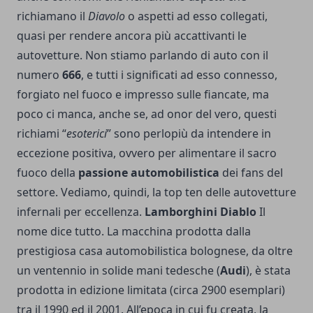
richiamano il
Diavolo
o aspetti ad esso collegati,
quasi per rendere ancora più accattivanti le
autovetture. Non stiamo parlando di auto con il
numero
666
, e tutti i significati ad esso connesso,
forgiato nel fuoco e impresso sulle fiancate, ma
poco ci manca, anche se, ad onor del vero, questi
richiami “
esoterici
” sono perlopiù da intendere in
eccezione positiva, ovvero per alimentare il sacro
fuoco della
passione automobilistica
dei fans del
settore. Vediamo, quindi, la top ten delle autovetture
infernali per eccellenza.
Lamborghini Diablo
Il
nome dice tutto. La macchina prodotta dalla
prestigiosa casa automobilistica bolognese, da oltre
un ventennio in solide mani tedesche (
Audi
), è stata
prodotta in edizione limitata (circa 2900 esemplari)
tra il 1990 ed il 2001. All’epoca in cui fu creata, la