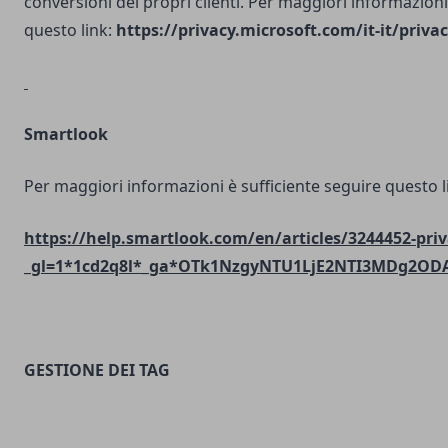
conversioni dei propri clienti. Per maggiori informazioni
questo link:
https://privacy.microsoft.com/it-it/priv
Smartlook
Per maggiori informazioni è sufficiente seguire questo l
https://help.smartlook.com/en/articles/3244452-priv
_gl=1*1cd2q8l*_ga*OTk1NzgyNTU1LjE2NTI3MDg2O
GESTIONE DEI TAG