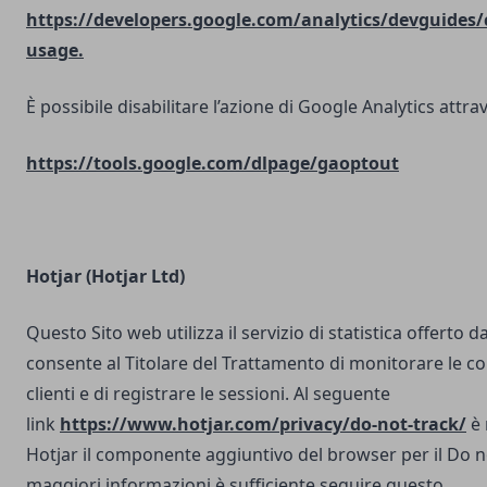
https://developers.google.com/analytics/devguides/c
usage.
È possibile disabilitare l’azione di Google Analytics attrav
https://tools.google.com/dlpage/gaoptout
Hotjar (Hotjar Ltd)
Questo Sito web utilizza il servizio di statistica offerto d
consente al Titolare del Trattamento di monitorare le co
clienti e di registrare le sessioni. Al seguente
link
https://www.hotjar.com/privacy/do-not-track/
è 
Hotjar il componente aggiuntivo del browser per il Do n
maggiori informazioni è sufficiente seguire questo