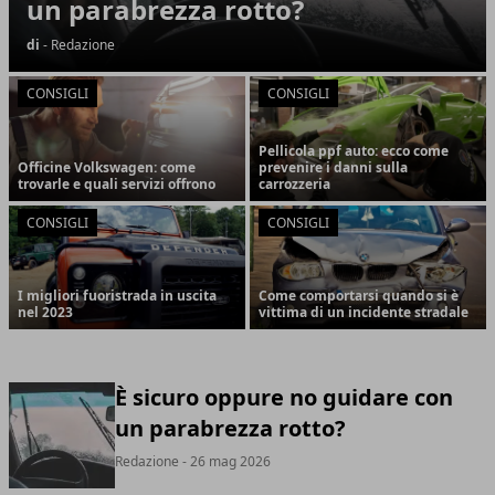
un parabrezza rotto?
di
- Redazione
CONSIGLI
CONSIGLI
Pellicola ppf auto: ecco come
Officine Volkswagen: come
prevenire i danni sulla
trovarle e quali servizi offrono
carrozzeria
CONSIGLI
CONSIGLI
I migliori fuoristrada in uscita
Come comportarsi quando si è
nel 2023
vittima di un incidente stradale
È sicuro oppure no guidare con
un parabrezza rotto?
Redazione
- 26 mag 2026