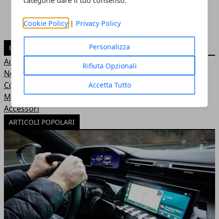
categorie dare il tuo consenso.
Cookie Policy
|
Privacy Policy
Personalizza
CATEGORIE
Auto
Rifiuta Opzionali
News
Consigli
Accetta Tutto
Moto
Accessori
ARTICOLI POPOLARI