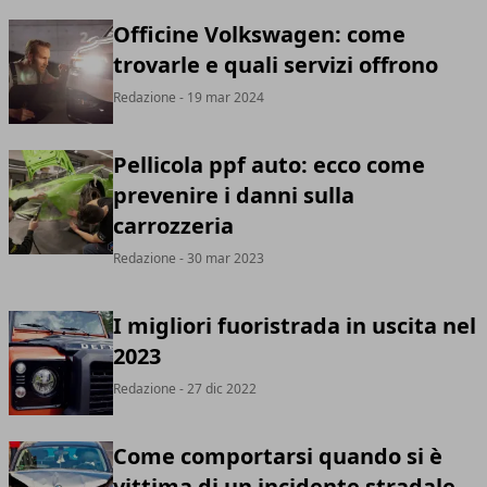
Officine Volkswagen: come
trovarle e quali servizi offrono
Redazione
- 19 mar 2024
Pellicola ppf auto: ecco come
prevenire i danni sulla
carrozzeria
Redazione
- 30 mar 2023
I migliori fuoristrada in uscita nel
2023
Redazione
- 27 dic 2022
Come comportarsi quando si è
vittima di un incidente stradale