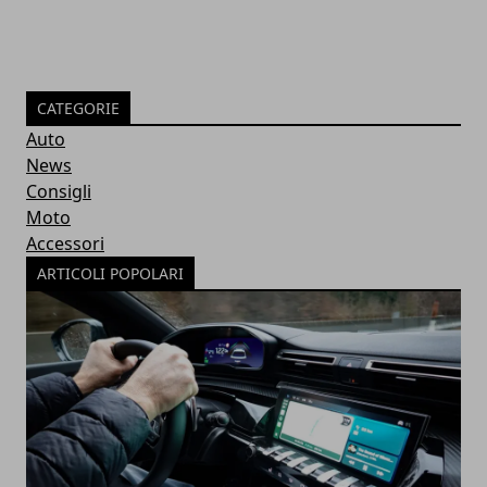
CATEGORIE
Auto
News
Consigli
Moto
Accessori
ARTICOLI POPOLARI