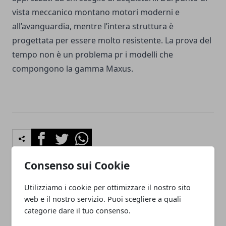
vista meccanico montano motori moderni e
all’avanguardia, mentre l’intera struttura è
progettata per essere molto resistente. La prova del
tempo non è un problema pr i modelli che
compongono la gamma Maxus.
Facebook
Twitter
Whatsapp
Consenso sui Cookie
Utilizziamo i cookie per ottimizzare il nostro sito
Articolo Precedente
Articolo Successivo
web e il nostro servizio. Puoi scegliere a quali
I vantaggi del noleggio
Pezzi di ricambio per auto:
categorie dare il tuo consenso.
auto a lungo termine per
Ricambi low cost?
privati e aziende
Assistenza specializzata?