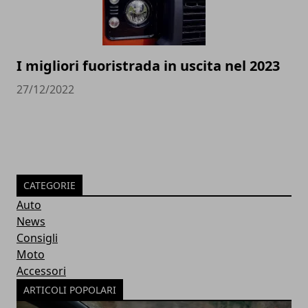
I migliori fuoristrada in uscita nel 2023
27/12/2022
CATEGORIE
Auto
News
Consigli
Moto
Accessori
ARTICOLI POPOLARI