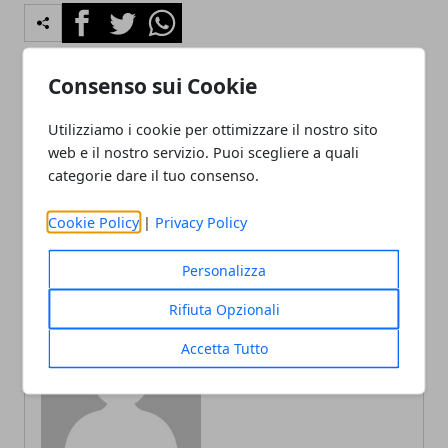
Facebook
Twitter
Whatsapp
Consenso sui Cookie
Articolo Precedente
Articolo Successivo
Utilizziamo i cookie per ottimizzare il nostro sito
Come scegliere il casco
Come capire se bisogna
web e il nostro servizio. Puoi scegliere a quali
della moto?
cambiare la batteria
categorie dare il tuo consenso.
dell'auto
Cookie Policy
|
Privacy Policy
Personalizza
Rifiuta Opzionali
Accetta Tutto
Redazione