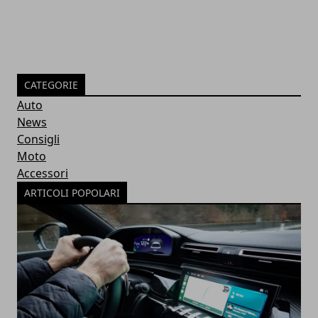
CATEGORIE
Auto
News
Consigli
Moto
Accessori
ARTICOLI POPOLARI