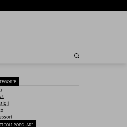
Cerca
TEGORIE
o
ws
sigli
to
essori
TICOLI POPOLARI