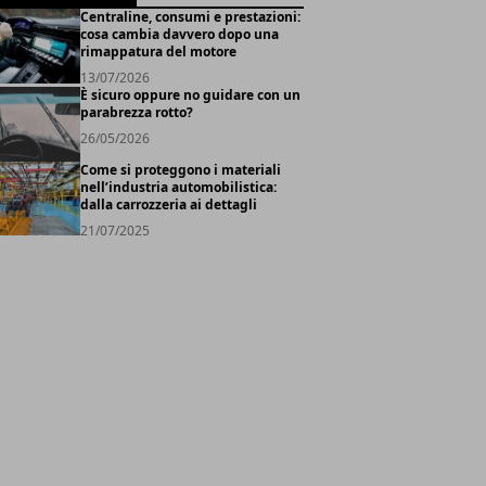
Centraline, consumi e prestazioni:
cosa cambia davvero dopo una
rimappatura del motore
13/07/2026
È sicuro oppure no guidare con un
parabrezza rotto?
26/05/2026
Come si proteggono i materiali
nell’industria automobilistica:
dalla carrozzeria ai dettagli
21/07/2025