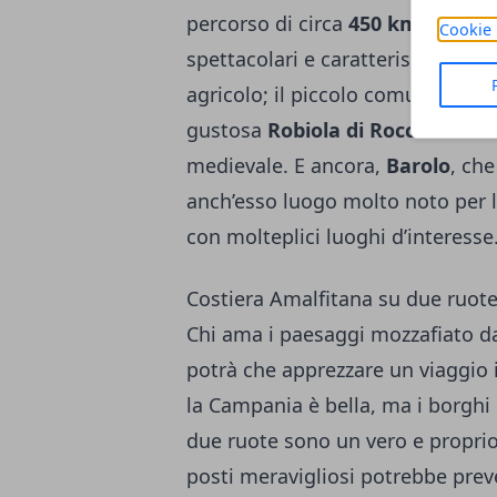
percorso di circa
450 km
che per
Cookie 
spettacolari e caratteristici com
agricolo; il piccolo comune di
Ma
gustosa
Robiola di Roccaverano
medievale. E ancora,
Barolo
, che
anch’esso luogo molto noto per la
con molteplici luoghi d’interesse
Costiera Amalfitana su due ruot
Chi ama i paesaggi mozzafiato da 
potrà che apprezzare un viaggio 
la Campania è bella, ma i borghi 
due ruote sono un vero e proprio
posti meravigliosi potrebbe prev