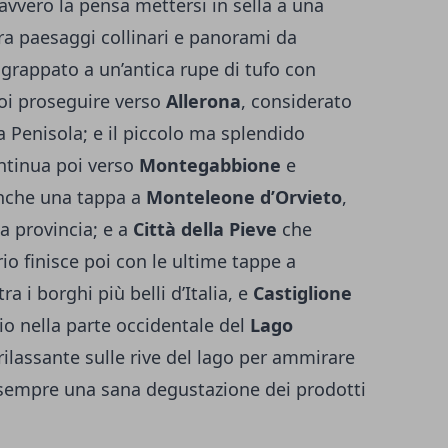
davvero la pensa mettersi in sella a una
tra paesaggi collinari e panorami da
ggrappato a un’antica rupe di tufo con
poi proseguire verso
Allerona
, considerato
la Penisola; e il piccolo ma splendido
continua poi verso
Montegabbione
e
nche una tappa a
Monteleone d’Orvieto
,
la provincia; e a
Città della Pieve
che
rio finisce poi con le ultime tappe a
ra i borghi più belli d’Italia, e
Castiglione
o nella parte occidentale del
Lago
rilassante sulle rive del lago per ammirare
sempre una sana degustazione dei prodotti