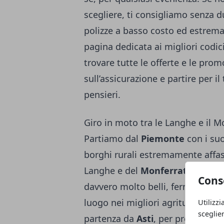
scegliere, ti consigliamo senza d
polizze a basso costo ed estremam
pagina
dedicata ai migliori codic
trovare tutte le offerte e le pro
sull’assicurazione e partire per il
pensieri.
Giro in moto tra le Langhe e il M
Partiamo dal
Piemonte
con i suo
borghi rurali estremamente affasci
Langhe e del
Monferrato
permett
Cons
davvero molto belli, fermandosi o
luogo nei migliori agriturismi. U
Utilizzi
sceglie
partenza da
Asti
, per proseguire 