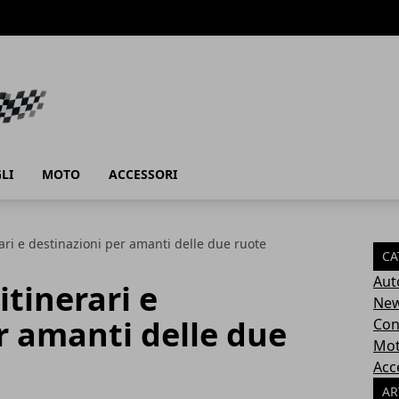
LI
MOTO
ACCESSORI
rari e destinazioni per amanti delle due ruote
CA
Aut
itinerari e
Ne
r amanti delle due
Con
Mo
Acc
AR