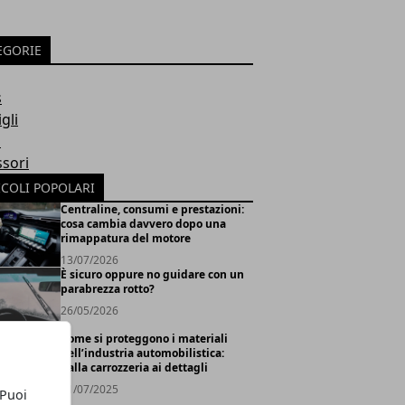
EGORIE
s
gli
o
sori
ICOLI POPOLARI
Centraline, consumi e prestazioni:
cosa cambia davvero dopo una
rimappatura del motore
13/07/2026
È sicuro oppure no guidare con un
parabrezza rotto?
26/05/2026
Come si proteggono i materiali
nell’industria automobilistica:
dalla carrozzeria ai dettagli
21/07/2025
 Puoi