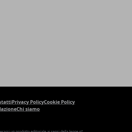
tatti
Privacy Policy
Cookie Policy
dazione
Chi siamo
arsi un prodotto editoriale ai sensi della legge n°