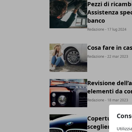
Pezzi di ricamb
Assistenza spec
banco
Redazione
- 17 lug 2024
Cosa fare in ca
Redazione
- 22 mar 2023
Revisione dell’
elementi da co
Redazione
- 18 mar 2023
Cons
Coperture per a
scegliere
Utilizzi