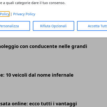
re a quali categorie dare il tuo consenso.
Policy
|
Privacy Policy
sta avendo così tanto successo il
Personalizza
Rifiuta Opzionali
Accetta Tut
 noleggio con conducente nelle grandi
e: 10 veicoli dal nome infernale
ata online: ecco tutti i vantaggi