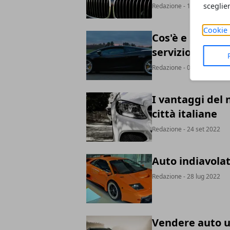
sceglie
Redazione
- 16 feb 2023
Cookie 
Cos'è e perché 
servizio NCC
Redazione
- 07 feb 2023
I vantaggi del
città italiane
Redazione
- 24 set 2022
Auto indiavolat
Redazione
- 28 lug 2022
Vendere auto us