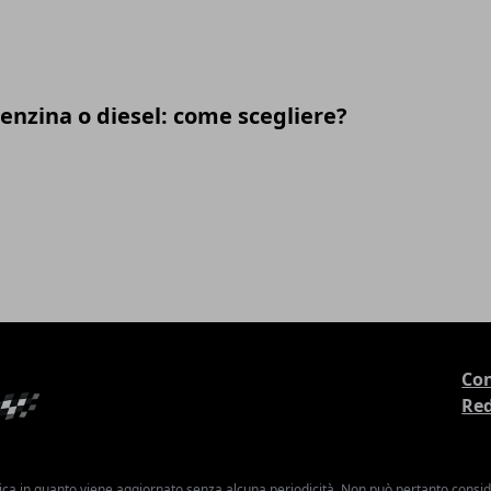
enzina o diesel: come scegliere?
Con
Re
ica in quanto viene aggiornato senza alcuna periodicità. Non può pertanto consider