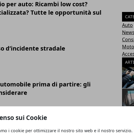
io per auto: Ricambi low cost?
ializzata? Tutte le opportunità sul
CAT
Auto
New
Consi
Mot
so d’incidente stradale
Acces
ART
automobile prima di partire: gli
nsiderare
enso sui Cookie
uto: quali sono le soluzioni e come
amo i cookie per ottimizzare il nostro sito web e il nostro servizio.