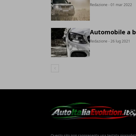
Redazione
- 01 mar 2022
Automobile a b
Redazione
- 26 lug 2021
Articolo Precedente
Questo sito non rappresenta una testata giornalist