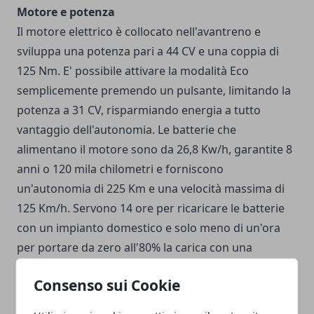
Motore e potenza
Il motore elettrico è collocato nell'avantreno e
sviluppa una potenza pari a 44 CV e una coppia di
125 Nm. E' possibile attivare la modalità Eco
semplicemente premendo un pulsante, limitando la
potenza a 31 CV, risparmiando energia a tutto
vantaggio dell'autonomia. Le batterie che
alimentano il motore sono da 26,8 Kw/h, garantite 8
anni o 120 mila chilometri e forniscono
un'autonomia di 225 Km e una velocità massima di
125 Km/h. Servono 14 ore per ricaricare le batterie
con un impianto domestico e solo meno di un'ora
per portare da zero all'80% la carica con una
colonnina da 30 Kw. Dacia Spring Electric è l'auto
Consenso sui Cookie
elettrica più economica: bastano meno di 20 mila
euro per acquistarla.