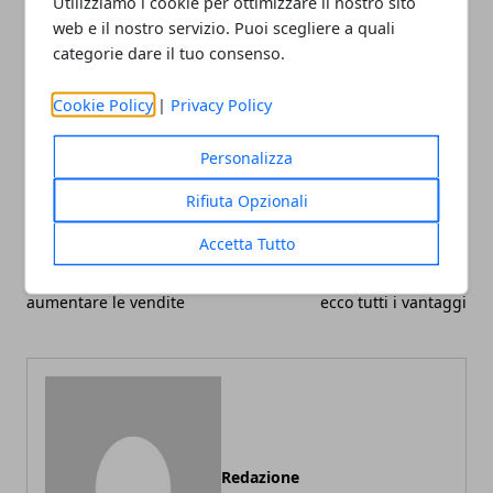
Utilizziamo i cookie per ottimizzare il nostro sito
web e il nostro servizio. Puoi scegliere a quali
categorie dare il tuo consenso.
Cookie Policy
|
Privacy Policy
Facebook
Twitter
Whatsapp
Personalizza
Rifiuta Opzionali
Accetta Tutto
Articolo Precedente
Articolo Successivo
Automobili, 5 modi per
Vendere auto usata online:
aumentare le vendite
ecco tutti i vantaggi
Redazione